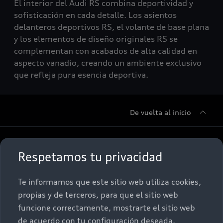
El interior del Audi RS combina deportividad y
sofisticación en cada detalle. Los asientos
delanteros deportivos RS, el volante de base plana
y los elementos de diseño originales RS se
complementan con acabados de alta calidad en
aspecto vanadio, creando un ambiente exclusivo
que refleja pura esencia deportiva.
De vuelta al inicio
Sobre Nosotros
Respetamos tu privacidad
Promociones
Conócenos
Te informamos que este sitio web utiliza cookies,
propias y de terceros, para que el sitio web
Postventa
Nuestras Promociones
funcione correctamente, mostrarte el sitio web
de acuerdo con tu configuración deseada,