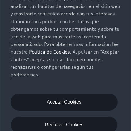
Autos Nuevos
Audi Aftersales
analizar tus hábitos de navegación en el sitio web
y mostrarte contenido acorde con tus intereses.
Seminuevos
Quiero un Audi nuevo
Elaboraremos perfiles con los datos que
obtengamos sobre tu comportamiento y sobre tu
Contacto
uso de la web para mostrarte así contenido
Audi Certified :plus
personalizado. Para obtener más información lee
nuestra
Política de Cookies
. Al pulsar en “Aceptar
Contáctanos
Cookies” aceptas su uso. También puedes
Citas de servicio
rechazarlas o configurarlas según tus
preferencias.
Información de vehículo nuevo
©2025 Audi de México división de Volkswagen de
México S.A. de C.V. Todos los derechos reservados.
Utilizamos cookies para mejorar nuestro sitio
Aceptar Cookies
web y tu experiencia en línea. Al continuar
navegando en este sitio web, aceptas el uso de
cookies.
Rechazar Cookies
Aviso de privacidad
Audi de México
myAudi