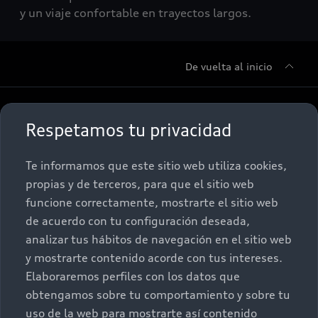
y un viaje confortable en trayectos largos.
De vuelta al inicio
Sobre Nosotros
Respetamos tu privacidad
Promociones
Conócenos
Te informamos que este sitio web utiliza cookies,
propias y de terceros, para que el sitio web
Postventa
Nuestras Promociones
funcione correctamente, mostrarte el sitio web
de acuerdo con tu configuración deseada,
Autos Nuevos
Audi Aftersales
analizar tus hábitos de navegación en el sitio web
y mostrarte contenido acorde con tus intereses.
Seminuevos
Quiero un Audi nuevo
Elaboraremos perfiles con los datos que
obtengamos sobre tu comportamiento y sobre tu
Contacto
uso de la web para mostrarte así contenido
Audi Certified :plus