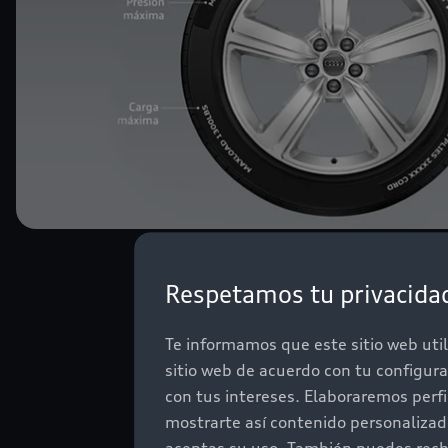
Respetamos tu privacida
Te informamos que este sitio web util
sitio web de acuerdo con tu configur
con tus intereses. Elaboraremos perf
mostrarte así contenido personaliza