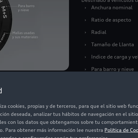
Destinado a vehículos d
›
Anchura nominal
›
Ratio de aspecto
›
Radial
›
Tamaño de Llanta
›
Indice de carga y v
›
Para barro y nieve
›
Mallas usadas y sus
d
›
Carga máxima
›
Presión máxima
iza cookies, propias y de terceros, para que el sitio web fu
ación deseada, analizar tus hábitos de navegación en el sit
iles con los datos que obtengamos sobre tu comportamiento
Descarga la infografía:
do. Para obtener más información lee nuestra
Política de Co