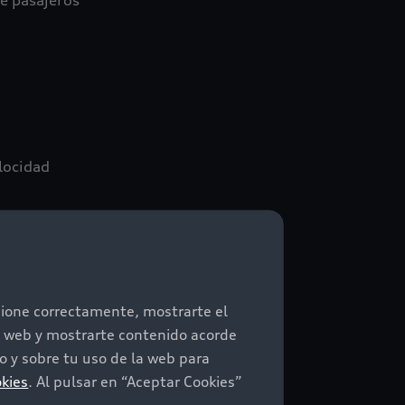
e pasajeros
elocidad
 materiales
ncione correctamente, mostrarte el
io web y mostrarte contenido acorde
 y sobre tu uso de la web para
okies
. Al pulsar en “Aceptar Cookies”