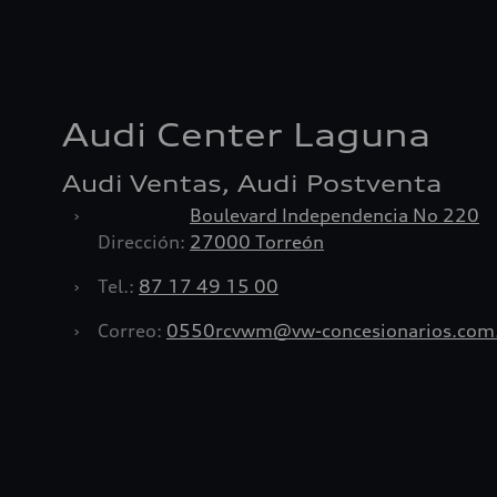
Audi Center Laguna
Audi Ventas, Audi Postventa
›
Boulevard Independencia No 220
Dirección:
27000 Torreón
›
Tel.:
87 17 49 15 00
›
Correo:
0550rcvwm@vw-concesionarios.com